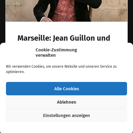
Marseille: Jean Guillon und
das fliegende Theater
Cookie-Zustimmung
verwalten
Es ist eine Geschichte, wie aus einem
französischem Spielfilm. Jean Guillon ist
Wir verwenden Cookies, um unsere Website und unseren Service zu
Geschichtenerzähler. Der Künstler aus
optimieren.
Marseille fährt mit seinem…
Alle Cookies
2. Mai 2020
Ablehnen
Einstellungen anzeigen
© 2026
Hamburg Arts
. Theme von
Anders Norén
.