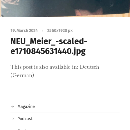
19. March 2024
/
2560
x
1920 px
NEU_Meier_-scaled-
e1710845631440.jpg
This post is also available in: Deutsch
(German)
Magazine
Podcast