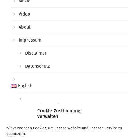
Music
Video
About
Impressum
Disclaimer
Datenschutz
English
Deutsch
(
German
)
Cookie-Zustimmung
verwalten
Tags
Wir verwenden Cookies, um unsere Website und unseren Service zu
optimieren.
arctic
black and white
deichtorhallen
Fashion