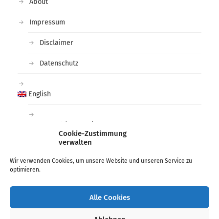
About
Impressum
Disclaimer
Datenschutz
English
Deutsch
(
German
)
Cookie-Zustimmung
verwalten
Tags
Wir verwenden Cookies, um unsere Website und unseren Service zu
optimieren.
arctic
black and white
deichtorhallen
Fashion
Hamburg
Lee Miller
Man Ray
Photographer
Alle Cookies
photography
phoxxi
ragnar axelsson
War