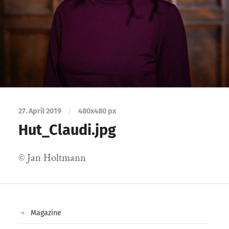
27. April 2019
/
480
x
480 px
Hut_Claudi.jpg
© Jan Holtmann
Magazine