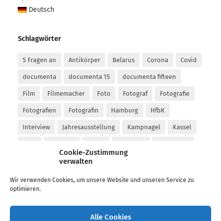
Deutsch
Schlagwörter
5 Fragen an
Antikörper
Belarus
Corona
Covid
documenta
documenta 15
documenta fifteen
Film
Filmemacher
Foto
Fotograf
Fotografie
Fotografien
Fotografin
Hamburg
HfbK
Interview
Jahresausstellung
Kampnagel
Kassel
Kino
Kollektiv
Kunst
Kunstfilm
Kunsthalle
Cookie-Zustimmung
verwalten
Kunsthochschule
kurator
Künstler
Künstlerin
Lockdown
Malerei
MKG
Movie
Nida
Wir verwenden Cookies, um unsere Website und unseren Service zu
optimieren.
Nida Art Colony
Nidden
Performance
Peter Sempel
phoxxi
Podcast
Taubhorn
Alle Cookies