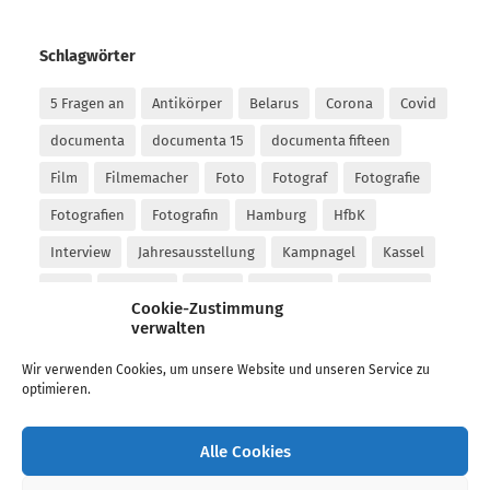
Schlagwörter
5 Fragen an
Antikörper
Belarus
Corona
Covid
documenta
documenta 15
documenta fifteen
Film
Filmemacher
Foto
Fotograf
Fotografie
Fotografien
Fotografin
Hamburg
HfbK
Interview
Jahresausstellung
Kampnagel
Kassel
Kino
Kollektiv
Kunst
Kunstfilm
Kunsthalle
Cookie-Zustimmung
Kunsthochschule
kurator
Künstler
Künstlerin
verwalten
Lockdown
Malerei
MKG
Movie
Nida
Wir verwenden Cookies, um unsere Website und unseren Service zu
optimieren.
Nida Art Colony
Nidden
Performance
Peter Sempel
phoxxi
Podcast
Taubhorn
Alle Cookies
ukraine
Video
Westwerk