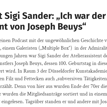
t Sigi Sander: „Ich war der
ent von Joseph Beuys“
einen Podcast mit der ungewöhnlichen Geschichte v
r, einem Galeristen („Multiple Box“) in der Admiralit
ngen Jahren war Sigi Sander der Atelierassistent d
stlers Joseph Beuys, dessen 100. Geburtstag in dies
ert wird. In Raum 3 der Düsseldorfer Kunstakademie
n Filz und Fettecken auch „subversiven Tätigkeiten
rzählt. Denn von hier aus wurden Ende der 70er di
er wurden die Mitgliedsanträge sortiert und in ein
eingelesen. Tagsüber standen er und andere mit Jos