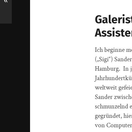
«
Galeris
Assist
Ich beginne m
(„Sigi“) Sande
Hamburg. In ju
Jahrhundertkün
weltweit gefei
Sander zwische
schmunzelnd e
gegründet, hi
von Computer 