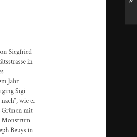
»
on Siegfried
ätsstrasse in
es
em Jahr
 ging Sigi
 nach“, wie er
e Grünen mit-
em Monstrum
eph Beuys in